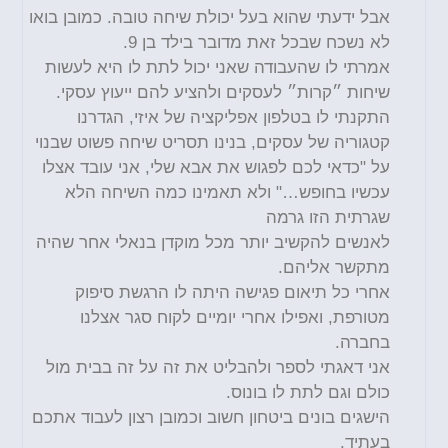
אבל ידעתי שהוא בעל יכולת שיחה טובה. כמובן בואו
לא נשכח שבכל זאת מדובר בילד בן 9.
אמרתי לו שהעבודה שאני יכול לתת לו היא לעשות
שיחות ״קרות״ לעסקים ולהציע להם ייעוץ עסקי.
התקנתי לו בטלפון אפליקציה של איזי, הגדרנו
קטגוריה של עסקים, בנינו תסריט שיחה פשוט שבנוי
על "כדאי לכם לפגוש את אבא שלי, אני עובד אצלו
עכשיו בחופש…" ולא תאמינו כמה השיחה הלא
שגרתית הזו גרמה
לאנשים להקשיב יותר מכל מוקדן בנאלי אחר שהיה
מתקשר אליהם.
אחרי כל תיאום פגישה
היתה
לו הרגשת סיפוק
מטורפת, ואפילו אחרי יומיים לקוח סגר אצלנו
בחברה.
אני דאגתי לספר ולהבליט את זה על זה בבית מול
כולם וגם לתת לו בונוס.
הישגים בונים ביטחון חשוב וכמובן רצון לעבוד אתכם
בעתיד
.