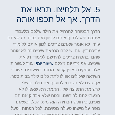
5.
אל תלחיצו. תראו את
הדרך, אך אל תכפו אותה
הדרך הבטוחה להרחיק את הילד שלכם מלעבוד
איתכם היא לדחוף אותם לכיוון הזה בכוח. זה שאתם
עו"ד, לא אומר שאתם צריכים לכוון אותם ללימודי
עריכת דין. אם יש לכם מרפאת שיניים זה לא אומר
שהם בהכרח
צריכים להירשם ללימודי רפואת
שיניים. אני מדי יום מצלם
שיעור יומי
ועוזר לעשרות
אלפי עסקים באופן קבוע. מדובר בשיעורים מעוררי
השראה שיכולים אפילו לתת כלים לילד בבית ספר.
אף פעם לא חשבתי להוסיף את הילדים שלי
לרשימת התפוצה שלי, האמת היא שאפילו לא
הצעתי להם להירשם, ובטח שלא אבדוק אם הם
צופים, כי חופש הבחירה הוא מעל
הכל
. וכשאתה
כופה על מישהו פעולה מסוימת, לכל הפחות יופעל
עליך כוח בעוצמה זהה מהכיוון השני. הם צריכים