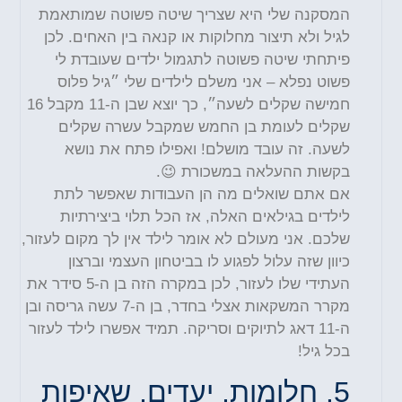
המסקנה שלי היא שצריך שיטה פשוטה שמותאמת
לגיל ולא תיצור מחלוקות או קנאה בין האחים. לכן
פיתחתי שיטה פשוטה לתגמול ילדים שעובדת לי
פשוט נפלא – אני משלם לילדים שלי ״
גיל פלוס
חמישה שקלים לשעה
״, כך יוצא שבן ה-11 מקבל 16
שקלים לעומת בן החמש שמקבל עשרה שקלים
לשעה. זה עובד מושלם! ואפילו פתח את נושא
בקשות ההעלאה במשכורת
😉.
אם אתם שואלים מה הן העבודות שאפשר לתת
לילדים בגילאים האלה, אז
הכל
תלוי ביצירתיות
שלכם. אני מעולם לא אומר לילד אין לך מקום לעזור,
כיוון שזה עלול לפגוע לו בביטחון העצמי וברצון
העתידי שלו לעזור, לכן במקרה הזה בן ה-5 סידר את
מקרר המשקאות אצלי בחדר, בן ה-7 עשה גריסה ובן
ה-11 דאג
לתיוקים
וסריקה. תמיד אפשרו לילד לעזור
בכל גיל
!
5.
חלומות, יעדים, שאיפות