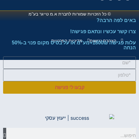
© כל הזכויות שמורות לחברת
א.מ טייגר בע"מ
ם לפה הרבה?
 קשר עכשיו ונתאם פגישה!
הצהרת נגישות
מדיניות הפרטיות
עלות פגישה 1800₪+מע"מ או על בסיס מקום פנוי ב-50%
ה
קבעו לי פגישה