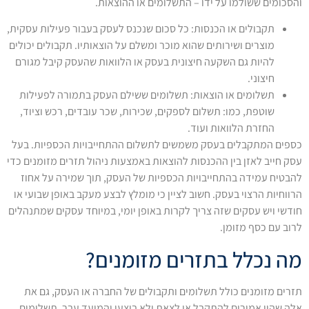
והסכומים ששולמו על ידו – התשלומים או ההוצאות.
תקבולים או הכנסות: כל סכום שנכנס לעסק בעבור פעילות עסקית,
מוצרים ושירותים שהוא מוכר ומשלם על הוצאותיו. תקבולים יכולים
להיות גם השקעה חיצונית בעסק או הלוואות שהעסק קיבל מגורם
חיצוני.
תשלומים או הוצאות: תשלומים ששילם העסק בתמורה לפעילות
שוטפת, כמו: תשלום לספקים, שכירות, שכר עובדים, רכש וציוד,
החזרת הלוואות ועוד.
כספים המתקבלים בעסק משמשים לתשלום ההתחייבויות הכספיות. בעל
עסק חייב לאזן בין ההכנסות להוצאות באמצעות ניהול תזרים מזומנים כדי
להבטיח עמידה בהתחייבויות הכספיות של העסק, תוך שמירה על אחוז
הרווחיות הרצוי בעסק. חשוב לציין כי מומלץ לבצע מעקב באופן שבועי או
חודשי ויש עסקים שזה צריך לקרות באופן יומי, במיוחד עסקים שמתנהלים
לרוב עם כסף מזומן.
מה נכלל בתזרים מזומנים?
תזרים מזומנים כולל תשלומים ותקבולים של החברה או העסק, גם את
אלה שהיו אמורים להתקבל או לצאת ולא בוצעו והמועד עבר. תשלומים