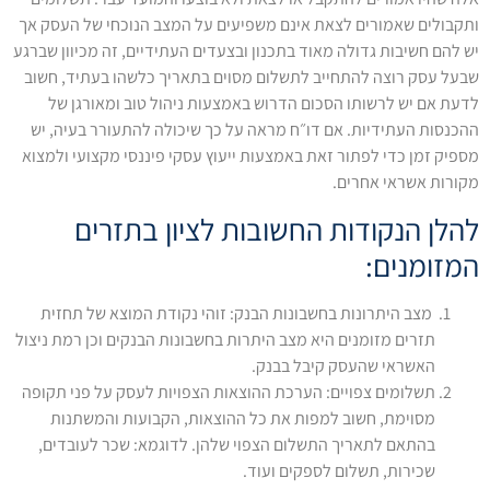
ותקבולים שאמורים לצאת אינם משפיעים על המצב הנוכחי של העסק אך
יש להם חשיבות גדולה מאוד בתכנון ובצעדים העתידיים, זה מכיוון שברגע
שבעל עסק רוצה להתחייב לתשלום מסוים בתאריך כלשהו בעתיד, חשוב
לדעת אם יש לרשותו הסכום הדרוש באמצעות ניהול טוב ומאורגן של
ההכנסות העתידיות. אם דו״ח מראה על כך שיכולה להתעורר בעיה, יש
מספיק זמן כדי לפתור זאת באמצעות ייעוץ עסקי פיננסי מקצועי ולמצוא
מקורות אשראי אחרים.
להלן הנקודות החשובות לציון בתזרים
המזומנים:
מצב היתרונות בחשבונות הבנק: זוהי נקודת המוצא של תחזית
תזרים מזומנים היא מצב היתרות בחשבונות הבנקים וכן רמת ניצול
האשראי שהעסק קיבל בבנק.
תשלומים צפויים: הערכת ההוצאות הצפויות לעסק על פני תקופה
מסוימת, חשוב למפות את כל ההוצאות, הקבועות והמשתנות
בהתאם לתאריך התשלום הצפוי שלהן. לדוגמא: שכר לעובדים,
שכירות, תשלום לספקים ועוד.