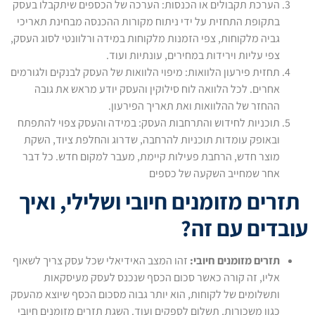
הערכת תקבולים או הכנסות: הערכה של הכספים שיתקבלו בעסק
בתקופת התחזית על ידי ניתוח מקורות ההכנסה מבחינת תאריכי
גביה מלקוחות, צפי הזמנות מלקוחות במידה ורלוונטי לסוג העסק,
צפי עליות וירידות במחירים, עונתיות ועוד.
תחזית פירעון הלוואות: מיפוי הלוואות של העסק לבנקים ולגורמים
אחרים. לכל הלוואה לוח סילוקין והעסק יודע מראש את גובה
ההחזר של ההלוואות ואת תאריך הפירעון.
תוכניות לחידוש והתרחבות העסק: במידה והעסק צפוי להתפתח
ובאופק עומדות תוכניות להרחבה, שדרוג והחלפת ציוד, השקת
מוצר חדש, הרחבת פעילות קיימת, מעבר למקום חדש. כל דבר
אחר שמחייב השקעה של כספים
תזרים מזומנים חיובי ושלילי, ואיך
עובדים עם זה?
תזרים מזומנים חיובי:
זהו המצב האידיאלי שכל עסק צריך לשאוף
אליו, זה קורה כאשר סכום הכסף שנכנס לעסק מעיסקאות
ותשלומים של לקוחות, הוא יותר גבוה מסכום הכסף שיוצא מהעסק
כגון משכורות, תשלום לספקים ועוד. השגת תזרים מזומנים חיובי