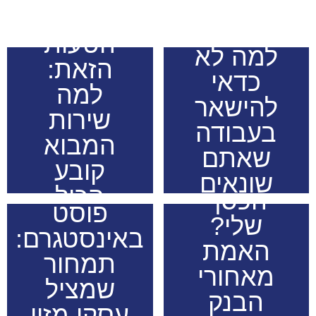
טוויסט
את
בעלילה:
הטעות
למה לא
הזאת:
כדאי
למה
להישאר
שירות
בעבודה
המבוא
שאתם
קובע
איפה
שונאים
לפני עוד
הכול
הכסף
פוסט
שלי?
באינסטגרם:
לקריאה
האמת
לקריאה
תמחור
מאחורי
שמציל
הבנק
עסקי מזון