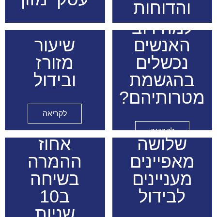
והדוחות
למה רוב
לקריאה
האנשים
שיעור
לקריאה
נכשלים
מזורז
בהגשמת
ובידול
מטרותיהם?
לקריאה
שיפור
לקריאה
שלושה
אחוז
מאפיינים
ההמרה
מעניינים
בשיחה
לבידול
ב10
שניות
שילמתי