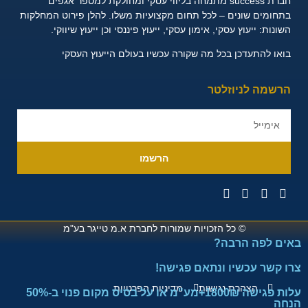
חברת success מתמחה בליווי עסקי ומחולקת למספר אגפים
בתחומים שונים – לכל תחום מקצועיות משלו. להלן פירוט המחלקות
השונות:
ייעוץ עסקי, אימון עסקי, ייעוץ פיננסי וכן ייעוץ שיווקי.
בואו להתעדכן בכל מה שקורה עכשיו בעולם הייעוץ העסקי
הרשמה לניוזלטר
הרשמו
© כל הזכויות שמורות לחברת
א.מ טייגר בע"מ
באים לפה הרבה?
צרו קשר עכשיו ונתאם פגישה!
הצהרת נגישות
מדיניות הפרטיות
עלות פגישה 1800₪+מע"מ או על בסיס מקום פנוי ב-50%
הנחה