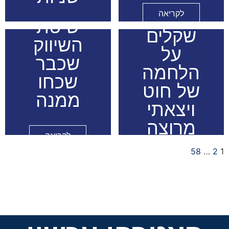
500
לקריאה
שיטת
שקלים
לקריאה
השיווק
על
שכבר
הלחמה
שכחו
של חוט
ממנה
ויצאתי
מרוצה
לקריאה
58
…
2
1
לקריאה