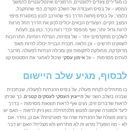
בו מגדירים צעדים רלוונטיים, הרמוניים ואינטליגנטיים להמשך
המסע – על בסיס העבודה של השלב הקודם, כפי שהתקבל,
כלומר, על בסיס מתווה הדרך כפי שהורכב לנכון במסגרת מיפוי
המצב הקיים. הצעדים הבאים יכולים לכוון את הדרך החל מרווח
לרווח גדול יותר, ואף מהפסד לכדי רווח ניכר. כמו גם, לעלות
לשלבים מתקדמים יותר – של צמיחה, הגדלת רווחיות, התרחבות
לשווקים חדשים – וכן הלאה. תכנית הבנייה יכולה להיות מאוד
מדוקדקת, מחולקת לתקופות זמן ומכילה הנחיות לפעולה. מדובר
לעתים מסוימות – על
אימון עסקי
שיכול לאתגר את הסטטוס קוו.
לבסוף, מגיע שלב היישום
בו מתחילים לקחת פעולה, על בסיס ההנחיות לפעולה, שבתכנית
שבנינו בשלב השני של
הייעוץ העסקי לעסקים קטנים.
כך שניתן
לראות שדברים זזים, נעים ואף לראות תוצאות מסוימות – בדרך
ליעד ולמטרה שקיוונו לפגוש מלכתחילה. כאן ניתן לראות – האם יש
ביצוע מוצלח של ההנחיות שהיו עד תאורטיות? אם כן, נהדר. אם
לא – מה הפער? מדוע זה לא מתרחש ולא מצליח? האם יש דבר