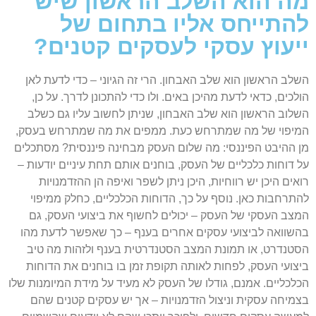
מה הוא השלב הראשון שיש
להתייחס אליו בתחום של
ייעוץ עסקי לעסקים קטנים?
השלב הראשון הוא שלב האבחון. הרי זה הגיוני – כדי לדעת לאן
הולכים, כדאי לדעת מהיכן באים. ולו כדי להתכונן לדרך. על כן,
השלוב הראשון הוא שלב האבחון, שניתן לחשוב עליו גם כשלב
המיפוי של מה שמתרחש כעת. ממפים את מה שמתרחש בעסק,
מן ההיבט הפיננסי: מה שלום העסק מבחינה פיננסית? מסתכלים
על דוחות כלכליים של העסק, בוחנים אותם תחת עיניים יודעות –
רואים היכן יש רווחיות, היכן ניתן לשפר ואיפה הן ההזדמנויות
להתרחבות כאן. נוסף על כך, הדוחות הכלכליים, כחלק ממיפוי
המצב העסקי של העסק – יכולים לחשוף את ביצועי העסק, גם
בהשוואה לביצועי עסקים אחרים בענף – כך שאפשר לדעת מהו
הסטנדרט, או תמונת המצב הסטנדרטית בענף ולזהות מה טיב
ביצועי העסק, לפחות לאותה תקופת זמן בו בוחנים את הדוחות
הכלכליים. אמנם, גודלו של העסק לא מעיד על מידת המיומנות שלו
בצמיחה עסקית וניצול הזדמנויות – אך יש עסקים קטנים שהם