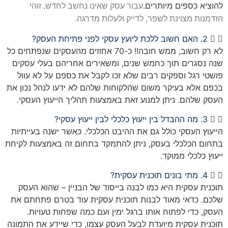
להוציא כספים מיותרים.
עבור עסק שאינו נחשב לחדש, זוהי
הזדמנות מצוינת לשפר, לדייק ולעלות מדרגה.
2. האם חשוב ללכת ליועץ עסקי לפני פתיחת העסק?
לא רק חשוב, ממש חובה!! כ-70 אחוזים מהעסקים שנפתחים כל
שנה נסגרים תוך כחמש שנים, ומשאירים אחריהם בעלי עסקים
פושטי רגל וספקים רבים שלא זכו לקבל את כספם על לא עוול
בכפם אלא בעיקר משום שהלקוחות שלהם לא ידעו לנהל נכון את
העסק שלהם. ניתן למנוע זאת באמצעות תהליך הייעוץ העסקי.
3. מה ההבדל בין ייעוץ כלכלי לבין ייעוץ עסקי?
הייעוץ העסקי כולל גם את ההיבט הכלכלי. כאשר ישנה בעייתיות
בתחום הכלכלי בעסק, ניתן להתמקד בתחום זה באמצעות לקיחת
ייעוץ כלכלי ממוקד.
4. מתי בונים תוכנית עסקית?
תוכנית עסקית היא כמו לבנה בייסוד של הבניין – שהוא העסק
שלכם. כדאי מאוד לבנות תוכנית עסקית עוד בטרם פתחתם את
העסק, כדי לפתוח אותו ברגל ימין ועם כמה שפחות טעויות.
תוכנית עסקית מיועדת לבעל העסק עצמו, כדי שיידע את התמונה