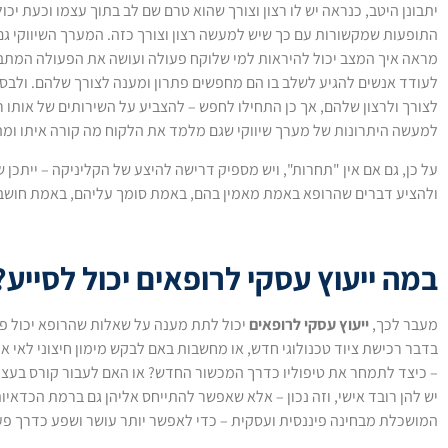
יתבונן היטב, כנראה יש לו רצון וצורך שהוא טרם שם לב בתוך עצמו וכעת יכ
התופעות שמקשורות עם כך שיש למעשה רצון וצורך כזה. המערך השיווקי גם
מראה איך המצב יכול להיראות למי שלוקח פעולה ועושה את הפעולה המתבק
לעודד אנשים להגיע לשלב בו הם מחפשים פתרון ומענה לצורך שלהם. ולבסו
לצורך ולרצון שלהם, אך כן התחילו לחפש – להצביע על השירותים של אותו ר
למעשה היתרונות של מערך שיווקי שגם מלמד את הלקוח מה קורה איתו ומה 
על כן, גם אם אין "תחרות", ויש מספיק דרישה להיצע של הקליניקה – יית
ולהציע דברים שהרופא באמת מאמין בהם, באמת סומך עליהם, באמת חושב ש
במה ייעוץ עסקי לרופאים יכול לסייע?
מעבר לכך,
ייעוץ עסקי לרופאים
יכול לתת מענה על שאלות שהרופא יכול פחו
בדבר רכישת ציוד טכנולוגי חדש, או מחשבות באם לבקש מימון חיצוני לאי אילו
– כיצד לתמחר את טיפוליו כדרך המכשור החדש? או האם לעבור קורס בעצמ
יש להן רובד אישי, וזה נכון – אלא שאפשר להתייחס אליהן גם ברמת הכדאיו
המושכלת מבחינה פיננסית ועסקית – כדי לאפשר יותר עושר ושפע כדרך פ