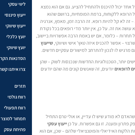
ליווי עסקי
ל אחד יכול להיכנס ולהתחיל להציע. גם אם הוא נמצא
של הרופא ללקוחות, ברמת המומחיות, ברושם שהוא
ייעוץ פיננסי
– זה לא קל להיות רופא. זה הרבה זמן, מאמץ, אנרגיה
ייעוץ שיווקי
עושה את זה. על כן, אין יותר מדי רופאים בכל נקודת
של תחרות – כלומר, אם יש באמת הרבה אפשרויות ביישוב,
יועץ כלכלי
צוי – אפשר להכניס איזה טאץ' אישי ושיווקי,
שייעוץ
יועץ שיווקי
אם מרגיש לו לנכון להתרחב למישורים עסקיים חדשים.
הסדנאות הקרו
שים יותר, הטכנולוגיות החדשות שנכנסות לשוק – שהן
ם לרופאים
יודעים, זה שאנשים קונים מה שהם יודעים
צרו איתנו קשר
תזרים
רווח גולמי
רווח תפעולי
 שהאדם לא מודע שיש לו עדיין, או אולי טרם התחיל
תמחור למוצר
ק פתרון ומענה. זו גם אפשרות. על כן
ייעוץ עסקי
פתיחת עסק
את הלקוח האידיאלי והפוטנציאלי שלהם – שכן, אם הוא