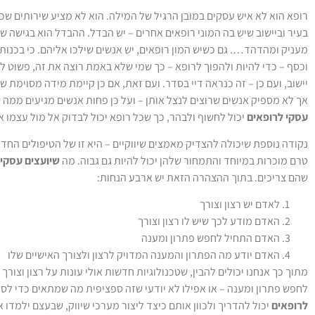
רופא הוא לא איש עסקים במובן הרגיל של המילה. הוא לא מציע שירותים שכ
בעיר וביישוב שיש בה המוני רופאים אחרים – יש הבדל. ההבדל הוא בגישה 
מעניק ומהדהד…. גם כשיש המון רופאים, יש אנשים שילכו אליהם. כי בכנות 
וכסף – כדי להיות ולהפוך לרופא – כך שמי שלא באמת רוצה את זה, פשוט לא 
יישוב, ועם כן – זה כנראה דיי בסדר. ועם זאת, אם כן קיימת מידה מסוימת 
אך לא מספיק אנשים שרוצים לנצל אותן – ועל כן פחות אנשים מגיעים ממה שר
עסקי לרופאים
יכול לחשוף ולבהר, כך שכל רופא יכול לבדוק אל מול עצמו 
נקודה נוספת שיכולה להצדיק מאמצים שיווקיים – היא זו של הטיפולים החדי
טרם מוכרות במיוחד והתמחור שלהן יכול להיות גם גבוה. מה
שיועצים עסקיי
שהם צריכים. בתוך ההצהרה הזאת יש ארבע הנחות:
לאדם יש רצון וצורך
האדם מודע לכך שיש לו רצון וצורך
האדם התחיל לחפש פתרון ומענה
האדם יודע מה הפתרון והמענה המדויק לרצון ולצורך האישיים שלו
מתוך כך אנחנו יכולים להבין, שטכנולוגיות חדשות אולי עונות על רצון וצורך
לחפש פתרון ומענה – או אפילו לא יודעי שזה ספציפית מה שמתאים כדי לספ
לרופאים
יכול להדריך ולכוון אותם כיצד ליצור מערכי שיווק, שבעצם ילמדו 