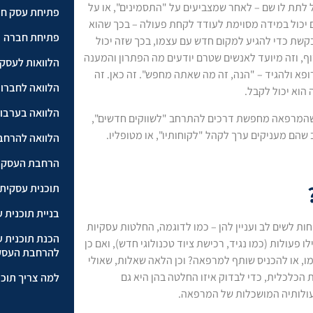
ול לתת לו שם – לאחר שמצביעים על "התסמינים", או על
פתיחת עסק ח
 יכול במידה מסוימת לעודד לקחת פעולה – בכך שהוא
פתיחת חברה
שת כדי להגיע למקום חדש עם עצמו, בכך שזה יכול
ף, וזה מיועד לאנשים שטרם יודעים מה הפתרון והמענה
הלוואות לעסקי
ופא ולהגיד – "הנה, זה מה שאתה מחפש". זה כאן. זה
הלוואה לחברו
הוא יכול לקבל.
הלוואה בערבו
כן שהמרפאה מחפשת דרכים להתרחב "לשווקים חדשים",
הם מעניקים ערך לקהל "לקוחותיו", או מטופליו.
הלוואה להרחב
הרחבת העסק 
תוכנית עסקית
בניית תוכנית 
ת לשים לב ועניין להן – כמו לדוגמה, החלטות עסקיות
הכנת תוכנית 
 פעולות (כמו נגיד, רכישת ציוד טכנולוגי חדש), ואם כן
להרחבת העסק
ו, או להכניס שותף למרפאה? וכן הלאה שאלות, שאולי
ת הכלכלית, כדי לבדוק איזו החלטה בהן היא גם
למה צריך תוכנ
עולותיה המושכלות של המרפאה.