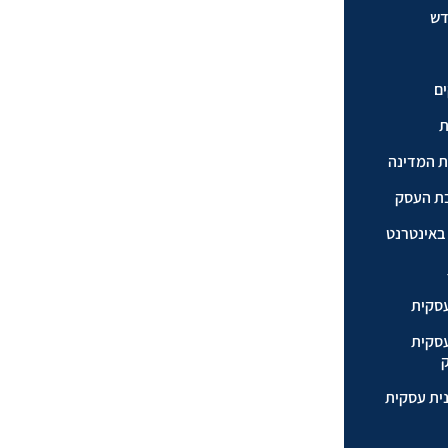
דש
ם​
ת
ת המדינה
ת העסק
באינטרנט
עסקית
עסקית
ית עסקית