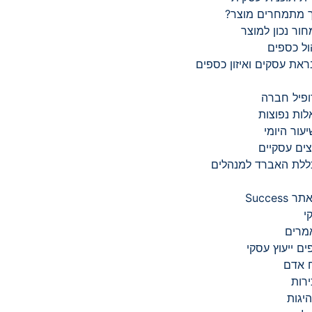
 מתמחרים מוצר?
ור נכון למוצר
ול כספים
את עסקים ואיזון כספים
פיל חברה
ות נפוצות
עור היומי
צים עסקיים
ללת האברד למנהלים
Succes
י
מרים
ים ייעוץ עסקי
 אדם
רות
יגות