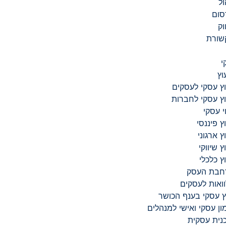
ול
סום
וק
שורת
י
וץ
וץ עסקי לעסקים
וץ עסקי לחברות
וי עסקי
וץ פיננסי
וץ ארגוני
וץ שיווקי
וץ כלכלי
חבת העסק​
ואות לעסקים​
ץ עסקי בענף הכושר
ון עסקי ואישי למנהלים
נית עסקית