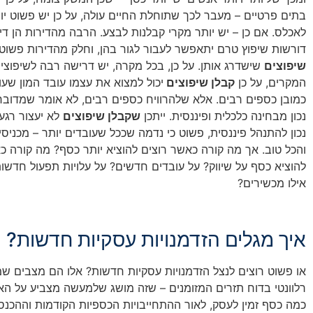
בתים פרטיים – מעבר לכך שתוחלת החיים עולה, על כן יש פשוט יו
לאכלס. אם כן – יש יותר מקרי קבלנות לבצע. הרבה מהדירות הן ד
דורשות שיפוץ טרם יתאפשר לעבור לגור בהן, וחלק מהדירות פשוט
שיפוצים
שישדרג אותן. על כן, בכל מקרה, יש דרישה רבה לשיפוצים
המקרים, על כן
קבלן שיפוצים
יכול למצוא את עצמו עובד המון שעות
כמובן כספים רבים. אלא שלהרוויח כספים רבים, לא אומר שמדו
נכון מבחינה כלכלית ופיננסית. ייתכן
שקבלן שיפוצים
לא יעצור רגע 
נכון להתנהל פיננסית, פשוט כי נדמה שככל שעובדים יותר – מכניסי
והכל טוב. אך מה קורה כאשר רוצים להוציא יותר כסף? מה קורה כ
להוציא כסף על שיווק? על עובדים חדשים? על עלויות תפעול חדשו
אילו מכשירים?
איך מגלים הזדמנויות עסקיות חדשות?
או פשוט רוצים לנצל הזדמנויות עסקיות חדשות? אלו הם מצבים ש
רלוונטי בדוח תזרים המזומנים – שזה מושג שלמעשה מצביע על ה
כמה כסף זמין לעסק, לאור ההתחייבויות הכספיות הקודמות וההכנס