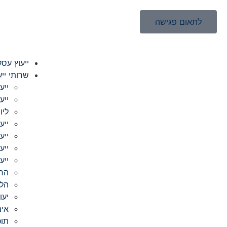
לתאום פגישה
ייעוץ עסק
שרותי ייע
ייע
ייע
ליו
ייע
ייע
ייע
ייע
הר
הלו
יעו
אימ
תוכ