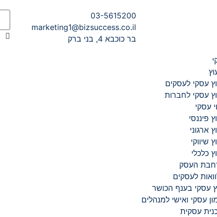
03-5615200
marketing1@bizsuccess.co.il
בר כוכבא 4, בני ברק
י
וץ
וץ עסקי לעסקים
וץ עסקי לחברות
וי עסקי
וץ פיננסי
וץ ארגוני
וץ שיווקי
וץ כלכלי
חבת העסק​
ואות לעסקים​
ץ עסקי בענף הכושר
ון עסקי ואישי למנהלים
נית עסקית