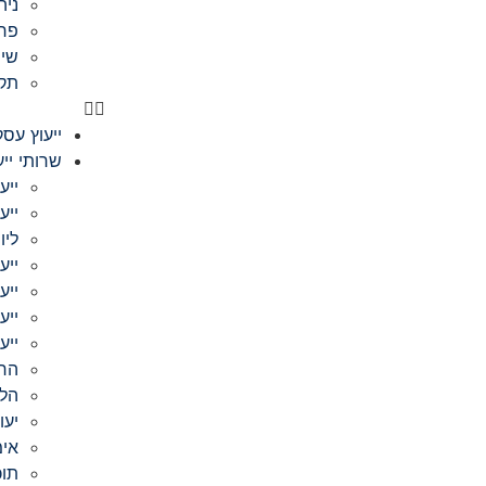
ניה
פר
שיו
תק
ייעוץ עסק
שרותי ייע
ייע
ייע
ליו
ייע
ייע
ייע
ייע
הר
הלו
יעו
אימ
תוכ