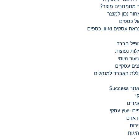
 מתמחרים מוצר?
ור נכון למוצר
ול כספים
את עסקים ואיזון כספים
פיל חברה
ות נפוצות
עור היומי
צים עסקיים
ללת האברד למנהלים
Succes
י
מרים
ים ייעוץ עסקי
 אדם
רות
יגות