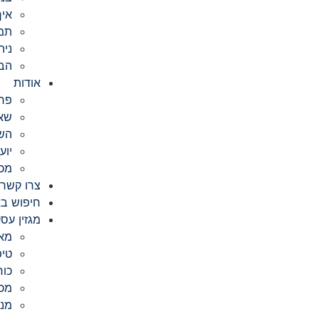
איך
תמח
ניה
הבר
אודות
פרו
שאל
השי
יוע
מכ
צרו קשר
חיפוש באתר s
מגזין עסק
מא
טיפ
כוח
מכי
מנה