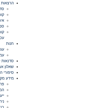
הרצאות ו
סדנ
קור
אימ
סמי
קור
עס
חנות
עג
עמו
סדנאות ק
שאלון אב
סיפורי ה
מידע מקצ
פת
המק
ייע
ניה
בני