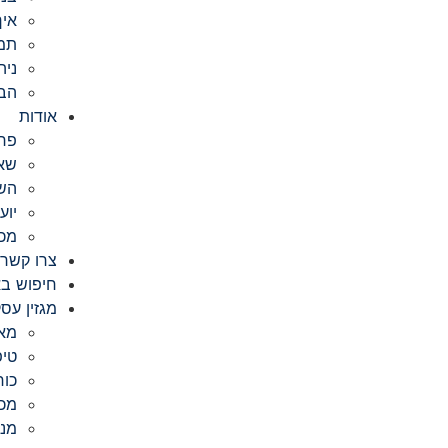
איך
תמח
ניה
הבר
אודות
פרו
שאל
השי
יוע
מכ
צרו קשר
חיפוש באתר s
מגזין עסק
מא
טיפ
כוח
מכי
מנה