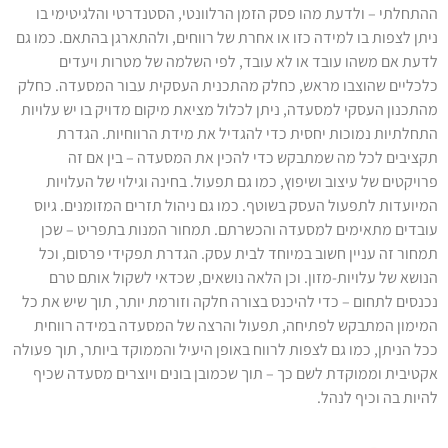
ההתחלתי – ולדעת מהו פסק הזמן הרלוונטי, הסטנדרטי והלגיטימי בו
ניתן לצפות בו למידה כזו או אחרת של רווחים, ולהתארגן בהתאם. כמו גם
לדעת אם משהו עובד או לא עובד, לפי השלמה של מטרות ויעדים
כלכליים שהוצבו מראש, כחלק מהתכנית העסקית עבור המסעדה. כחלק
מהתכנון העסקי למסעדה, ניתן לכלול מציאת מיקום מדויק בו יש עלויות
התחלתיות נמוכות יחסית כדי להגדיל את מידת הרווחיות. הגדרת
תקציבים לכל מה שמתבקש כדי להכין את המסעדה – בין אם זה
פרויקטים של עיצוב ושיפוץ, כמו גם תפעול. בחינה וגילוי של העלויות
המיועדות לתפעול העסק בשוטף. כמו גם ניהול תזרים המזומנים. גיוס
עובדים מתאימים למסעדה והכשרתם. תמחור המנות בתפריט – שכן
תמחור זה עניין חשוב במיוחד לבית עסק. הגדרת תפקידי פרסום, וכל
הנושא של עלויות-מזון. וכן הלאה נושאים, שכדאי לשקול אותם טרם
נכנסים לתחום – כדי להיכנס בצורה חלקה וזורמת יותר, תוך שיש את כל
המימון המתבקש לפתיחה, תפעול והרצה של המסעדה במידה רווחית
ככל הניתן, כמו גם לצפות לרווח באופן היעיל והממוקד ביותר, תוך פעולה
אקטיבית וממוקדת לשם כך – תוך שכמובן בונים ויוצרים מסעדה שכיף
להיות בה וכיף לנהל.