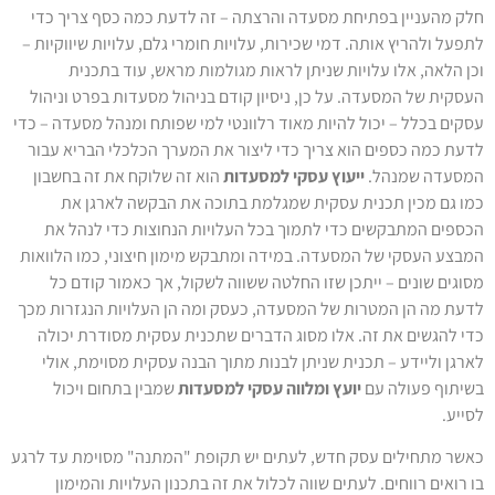
חלק מהעניין בפתיחת מסעדה והרצתה – זה לדעת כמה כסף צריך כדי
לתפעל ולהריץ אותה. דמי שכירות, עלויות חומרי גלם, עלויות שיווקיות –
וכן הלאה, אלו עלויות שניתן לראות מגולמות מראש, עוד בתכנית
העסקית של המסעדה. על כן, ניסיון קודם בניהול מסעדות בפרט וניהול
עסקים בכלל – יכול להיות מאוד רלוונטי למי שפותח ומנהל מסעדה – כדי
לדעת כמה כספים הוא צריך כדי ליצור את המערך הכלכלי הבריא עבור
המסעדה שמנהל.
ייעוץ עסקי למסעדות
הוא זה שלוקח את זה בחשבון
כמו גם מכין תכנית עסקית שמגלמת בתוכה את הבקשה לארגן את
הכספים המתבקשים כדי לתמוך בכל העלויות הנחוצות כדי לנהל את
המבצע העסקי של המסעדה. במידה ומתבקש מימון חיצוני, כמו הלוואות
מסוגים שונים – ייתכן שזו החלטה ששווה לשקול, אך כאמור קודם כל
לדעת מה הן המטרות של המסעדה, כעסק ומה הן העלויות הנגזרות מכך
כדי להגשים את זה. אלו מסוג הדברים שתכנית עסקית מסודרת יכולה
לארגן וליידע – תכנית שניתן לבנות מתוך הבנה עסקית מסוימת, אולי
בשיתוף פעולה עם
יועץ ומלווה עסקי למסעדות
שמבין בתחום ויכול
לסייע.
כאשר מתחילים עסק חדש, לעתים יש תקופת "המתנה" מסוימת עד לרגע
בו רואים רווחים. לעתים שווה לכלול את זה בתכנון העלויות והמימון