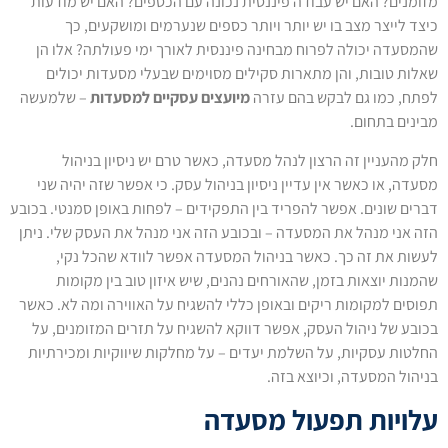
מזומנים? האם יש עבודה פיננסית נכונה עם הכספים? האם יש מודעות
כיצד לייצר מצב בו יש יותר ויותר כספים שנערמים ומושקעים, כך
שהמסעדה יכולה לפרוח מבחינה פיננסית לאורך ימי פעולתה? אלו הן
שאלות טובות, והן מתארות סקילים מסוימים שבעלי מסעדות יכולים
לפתח, כמו גם לבקש בהם עזרה
מיועצים עסקיים למסעדות
– שלמעשה
מבינים בתחום.
חלק מהעניין זה הרצון לנהל מסעדה, כאשר טרם יש ניסיון בניהול
מסעדה, או כאשר אין עדיין ניסיון בניהול עסק. כי אפשר שזה יהיה שני
דברים שונים. אפשר להפריד בין התפקידים – לפחות באופן סמנטי. בכובע
הזה אני מנהל את המסעדה – ובכובע הזה אני מנהל את העסק שלי. ניתן
לעשות את זה כך. כאשר בניהול המסעדה אפשר לוודא שהכל נקי,
שהמנות יוצאות בזמן, שהאורחים נהנים, שיש איזון טוב בין מקומות
תפוסים למקומות ריקים ובאופן כללי להשגיח על האווירה ומה לא. כאשר
בכובע של ניהול העסק, אפשר דווקא להשגיח על תזרים המזומנים, על
החלטות עסקיות, על השלמת יעדים – על מחלקות שיווקיות ומכירתיות
בניהול המסעדה, וכיוצא בזה.
עלויות תפעול מסעדה