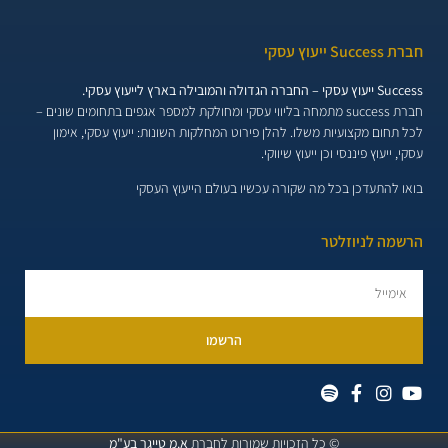
חברת Success ייעוץ עסקי
Success ייעוץ עסקי – החברה הגדולה והמובילה בארץ לייעוץ עסקי.
חברת success מתמחה בליווי עסקי ומחולקת למספר אגפים בתחומים שונים –
לכל תחום מקצועיות משלו. להלן פירוט המחלקות השונות:
ייעוץ עסקי, אימון
עסקי, ייעוץ פיננסי וכן ייעוץ שיווקי.
בואו להתעדכן בכל מה שקורה עכשיו בעולם הייעוץ העסקי
הרשמה לניוזלטר
הרשמו
© כל הזכויות שמורות לחברת
א.מ טייגר בע"מ