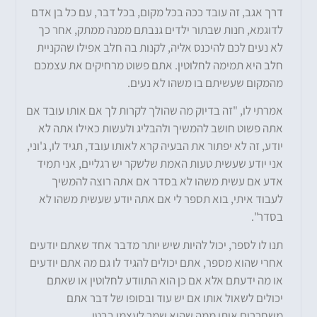
דרך אגב, זה עובד ככה בכל מקום, בכל דבר, עם כל בן אדם
לדוגמא, חנות שבתור ילדים גנבתם ממנה ממתק, אחר כך
לא נעים לכם להיכנס אליה, לקנות בה חלב אפילו שהקניית
חלב היא תמימה לחלוטין. אתם פשוט מרחיקים את עצמכם
מהמקום שעשיתם בו משהו לא נעים.
אמרתי לו, "זה בדיוק מה שהולך לקרות לך אם אותו עובד אם
אתה פשוט חושב להמשיך ולהבליג ולעשות כאילו אתה לא
יודע, זה לא יפתור את הבעיה קרא לאותו עובד, תגיד לו, ג'וני,
אני יודע שעשית טעות האמת שלשקר יש רגליים, אני תמיד
אדע אם עשית משהו לא בסדר אם אתה רוצה להמשיך
לעבוד איתי, בוא תספר לי אם אתה יודע שעשית משהו לא
בסדר".
תנו לו לספר, יכול להיות שיש יותר מדבר אחד שאתם יודעים
אחרי שהוא מספר, אתם יכולים להגיד לו גם מה אתם יודעים
או מה ידעתם אלא אם כן הוא התוודע לחלוטין או שאתם
יכולים לשאול אותו אם יש עוד ובסופו של דבר אתם
משחררים אותו ממה שהוא שמר לעצמו בבטן.