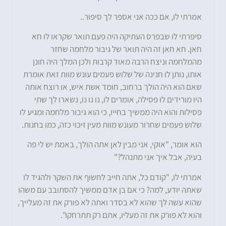
אמרתי לו, אם ככה אני אספר לך סיפור..
סיפרתי לו שבפרס העתיקה היה פעם תואר שקראו לו חא
חאן. חא חאן זה היה תואר של גיבור מלחמה שחזר
מהמלחמה וניצח הרבה מאוד קרבות ולכן המלך היה חונן
אותו, נותן לו חנינה של שלוש פעמים עונש מוות זאת אומרת
שאם הוא היה הולך ברחוב, חומד אשת איש, או רוצח אותה
היו מורידים לו פסילה, אומרים לו, נו נו נו, נשארו לך שתי
פסילות והוא היה ממשיך בחייו, כי הוא גיבור מלחמה ומגיע לו
שלוש פעמים שחרור מעונש מוות מעין זיכוי כזה, כמו בחנות.
הוא אומר, "אוקי, אני מבין לאן אתה הולך, באמת יש לי פה
בעיה, אבל איך אני מתנהל?"
אמרתי לו, "קודם כל, אתה חייב לחשוף את השקר ולהגיד לו
שאתה יודע, למה? כי אם בן אדם ממשיך להסתובב עם משהו
שהוא עשה לך שהוא לא בסדר ואתה לא פורק את זה מעלייך,
והוא לא פורק את זה מעליו, אתם רק תתרחקו".