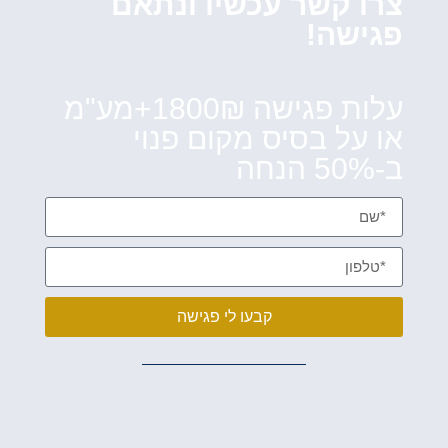
צרו קשר עכשיו ונתאם
פגישה!
עלות פגישה 1800₪+מע"מ
או על בסיס מקום פנוי
ב-50% הנחה
קבעו לי פגישה