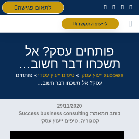
לתאום פגישה
לייעוץ התקשרו
פת
פותחים עסק? אל
תשכחו דבר חשוב…
success ייעוץ עסקי
»
טיפים ייעוץ עסקי
»
פותחים
עסק? אל תשכחו דבר חשוב…
29/11/2020
כותב המאמר:
Success business consulting
קטגוריה:
טיפים ייעוץ עסקי