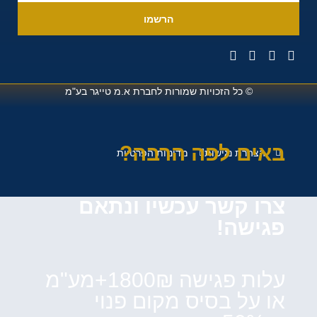
הרשמו
© כל הזכויות שמורות לחברת
א.מ טייגר בע"מ
באים לפה הרבה?
הצהרת נגישות
מדיניות הפרטיות
צרו קשר עכשיו ונתאם
פגישה!
עלות פגישה 1800₪+מע"מ
או על בסיס מקום פנוי