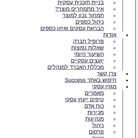
בניית תוכנית עסקית
איך מתמחרים מוצר?
תמחור נכון למוצר
ניהול כספים
הבראת עסקים ואיזון כספים
אודות
פרופיל חברה
שאלות נפוצות
השיעור היומי
יועצים עסקיים
מכללת האברד למנהלים
צרו קשר
חיפוש באתר Success
מגזין עסקי
מאמרים
טיפים ייעוץ עסקי
כוח אדם
מכירות
מנהיגות
ניהול
פרסום