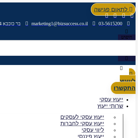
דלג
לתאום פגישה
לתוכן
03-5615200
marketing1@bizsuccess.co.il
בר כוכבא 4, בני ברק
חיפוש
לייעוץ
התקשרו
ייעוץ עסקי
שרותי ייעוץ
ייעוץ עסקי לעסקים
ייעוץ עסקי לחברות
ליווי עסקי
ייעוץ פיננסי