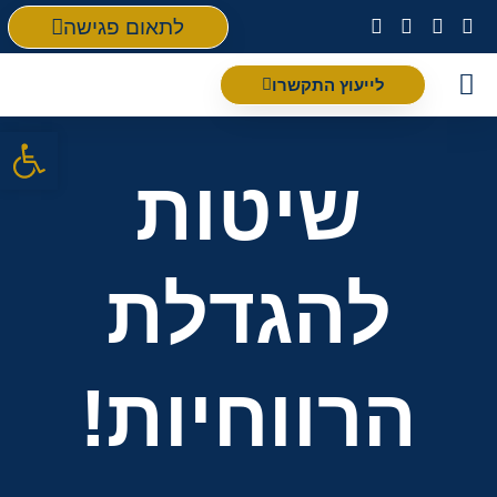
לתאום פגישה
לייעוץ התקשרו
פתח סרגל
שיטות
להגדלת
הרווחיות!