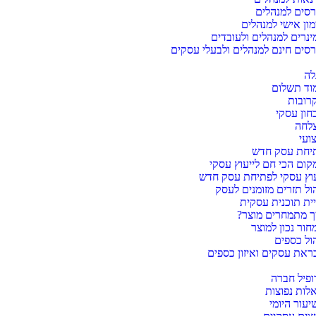
רסים למנהלים
מון אישי למנהלים
ינרים למנהלים ולעובדים
רסים חינם למנהלים ולבעלי עסקים
לה
וד תשלום
רובות
חון עסקי
צלחה
ועי
יחת עסק חדש
קום הכי חם לייעוץ עסקי
עוץ עסקי לפתיחת עסק חדש
הול תזרים מזומנים לעסק
יית תוכנית עסקית
ך מתמחרים מוצר?
חור נכון למוצר
הול כספים
ראת עסקים ואיזון כספים
ופיל חברה
לות נפוצות
יעור היומי