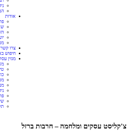
תמ
ני
הב
אודות
פר
שא
הש
יו
מכ
צרו קשר
חיפוש באתר s
מגזין עסק
מא
טי
כו
מכ
מנ
ניה
פר
שיו
תק
צ'קליסט עסקים ומלחמה – חרבות ברזל