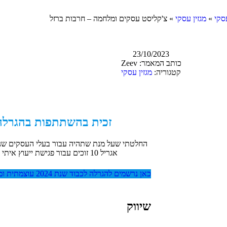
»
מגזין עסקי
»
צ'קליסט עסקים ומלחמה – חרבות ברזל
23/10/2023
כותב המאמר:
Zeev
קטגוריה:
מגזין עסקי
זכית בהשתתפות בהגרלה
החלטתי שעל מנת שתהיה עבור בעלי העסקים שנה
אגריל 10 זוכים עבור פגישת ייעוץ איתי 1 על 1 בשווי
כאן נרשמים להגרלה לכבוד שנת 2024 עוצמתית ומשגשגת!
שיווק