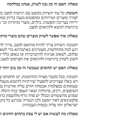
שאלה
:
האם זה זמן נכון לשווק, אנחנו במלחמה
תשובה:
כל עוד השיווק מבוצע עם רגישות למצב בו
לצורך מוצרים ושירותים ומחפשים מענה בדיוק כמו
ירידה בצריכה חופשות, בילוים, מוצרי מותרות וכו'
ברגישות לנושא ולהתאים למצב.
שאלה: איך אפשר לשווק מוצרים שהם מוצרי מותרות
תשובה: השיווק צריך להיות מותאם למצב, צריך ל
רגע לנוח מהחדשות, מעוניינים באתנחתא כדי לשא
שלהם, לשאוב אנרגיה להתנדבויות או באופן כללי
חשוב לשווק ברגישות ולהתאים את הפרסום למצב.
שאלה: האם יש תחומים שעכשיו זה זמן טוב יותר ל
תשובה: בכל משבר מצויה ההזדמנות, יש תחומים שב
ויש כאלו שצריכים להפעיל יצירתיות לדוגמא מנעול
שעוסקים במצלמות אבטחה חווים עליה אורגנית בפנ
השיפוצים, דקים, פרגולות ושאר הענפי בניה הקלה 
שמגיע מהשטחים ובכלל יש פחד גורף מלהעסק כרגע
פלסטינאים לאור המצב ולכן הנטייה שכרגע כל מקצ
ישראלים יחוו עליה בכמות העבודות.
שאלה: מה לעשות אם יש לי עסק בתחום החוגים ו