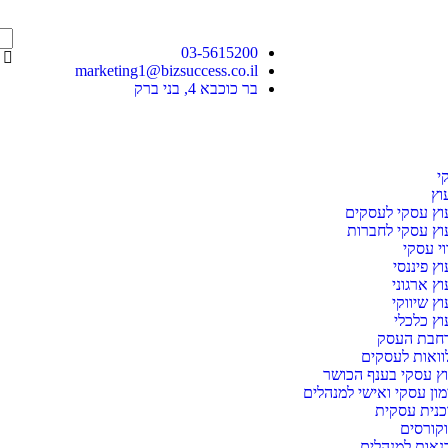
03-5615200
marketing1@bizsuccess.co.il
בר כוכבא 4, בני ברק
י
וץ
עוץ עסקי לעסקים
עוץ עסקי לחברות
וי עסקי
וץ פיננסי
וץ ארגוני
וץ שיווקי
וץ כלכלי
חבת העסק​
וואות לעסקים​
וץ עסקי בענף הכושר
מון עסקי ואישי למנהלים
כנית עסקית
קורסים
נאות למנהלים