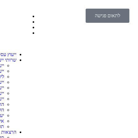
לתאום פגישה
ייעוץ עסק
שרותי ייע
יי
יי
ליו
ייע
ייע
ייע
ייע
הר
הל
יע
אי
תו
הרצאות ו
סד