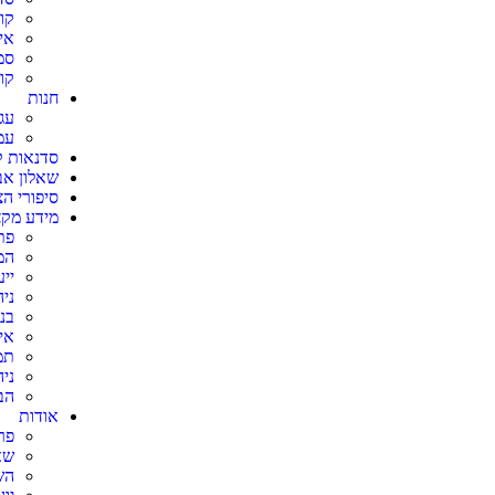
קו
אי
סמ
קו
חנות
עג
עמ
סדנאות ק
שאלון אב
סיפורי ה
מידע מקצ
פת
המ
יי
ני
בנ
אי
תמ
ני
הב
אודות
פר
שא
הש