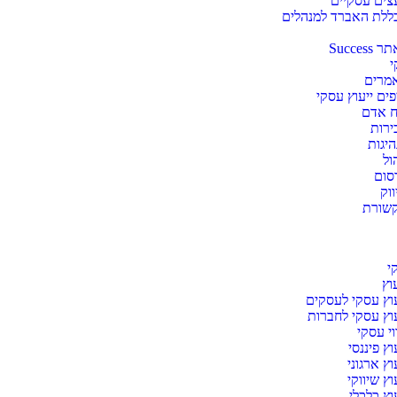
עצים עסקיים
ללת האברד למנהלים
Succes
י
מרים
פים ייעוץ עסקי
ח אדם
ירות
היגות
ול
סום
וק
שורת
י
וץ
עוץ עסקי לעסקים
עוץ עסקי לחברות
וי עסקי
וץ פיננסי
וץ ארגוני
וץ שיווקי
וץ כלכלי