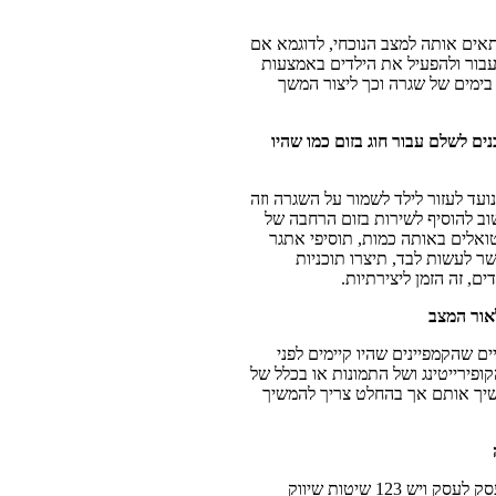
אים אותה למצב הנוכחי, לדוגמא אם
עבור ולהפעיל את הילדים באמצעות
בימים של שגרה וכך ליצור המשך
ם לשלם עבור חוג בזום כמו שהיו
ועד לעזור לילד לשמור על השגרה וזה
וב להוסיף לשירות בזום הרחבה של
ואלים באותה כמות, תוסיפי אתגר
ר לעשות לבד, תיצרו תוכניות
ם, זה הזמן ליצירתיות.
אור המצב
ם שהקמפיינים שהיו קיימים לפני
ירייטינג ושל התמונות או בכלל של
יך אותם אך בהחלט צריך להמשיך
תשובה: צורות השיווק והיעילות שלהם משתנות מעסק לעסק ויש 123 שיטות שיווק