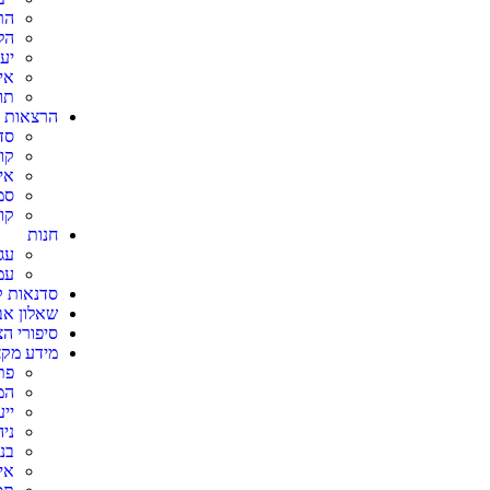
הר
הל
יע
אי
תו
הרצאות ו
סד
קו
אי
סמ
קו
חנות
עג
עמ
סדנאות ק
שאלון אב
סיפורי ה
מידע מקצ
פת
המ
יי
ני
בנ
אי