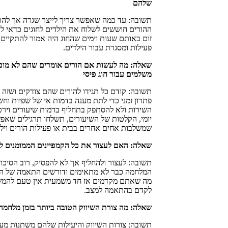
שלהם
תשובה: עד כמה שאפשר צריך לייצר שגרה אך להת
ההורים חוששים לשלוח את הילדים לחוגים כדאי ל
זום באותם שעות וימים שהחוג היה אמור להתקיים 
פעילות ומסגרת עבור הילדים.
שאלה: מה לעשות אם הורים אומרים שהם לא מוכני
משלמים עבור חוג פיסי
תשובה: קודם כל תגידו להורים שהם צודקים ושזה נ
פתרון זמני כדי לתת מענה בדמות אי של שפיות וחש
השירות ולא להסתפק בתחליף בדמות שיעורים וירט
יומי, הקלטות של השיעורים, תשלחו תרגילים שאפש
שמשלבות אחים אחרים בבית או פעילות הורים וילדי
שאלה: האם לעצור את כל הקמפיינים הממומנים ל
תשובה: לעצור ולהחליף אך לא להפסיק, רוב הסיכויי
המלחמה כבר לא מתאימים ודורשים התאמה של הקופ
מה שאתם מקדמים אז חד משמעית אין טעם להמש
לקדם בהתאמה למצב.
שאלה: מה צורת השיווק הטובה ביותר בזמן מלחמה