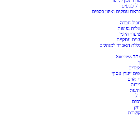
חור נכון למוצר
הול כספים
ראת עסקים ואיזון כספים
ופיל חברה
לות נפוצות
יעור היומי
עצים עסקיים
ללת האברד למנהלים
Succes
י
מרים
פים ייעוץ עסקי
ח אדם
ירות
היגות
ול
סום
וק
שורת