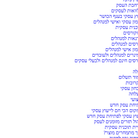
חבת העסק​
וואות לעסקים​
וץ עסקי בענף הכושר
מון עסקי ואישי למנהלים
כנית עסקית
קורסים
נאות למנהלים
רסים למנהלים
מון אישי למנהלים
ינרים למנהלים ולעובדים
רסים חינם למנהלים ולבעלי עסקים
לה
וד תשלום
רובות
חון עסקי
צלחה
ועי
יחת עסק חדש
קום הכי חם לייעוץ עסקי
עוץ עסקי לפתיחת עסק חדש
הול תזרים מזומנים לעסק
יית תוכנית עסקית
ך מתמחרים מוצר?