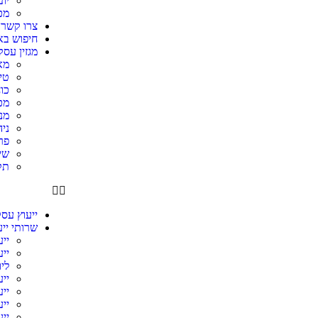
יו
מכ
צרו קשר
חיפוש באתר s
מגזין עסק
מא
טי
כו
מכ
מנ
ניה
פר
שיו
תק
ייעוץ עסק
שרותי ייע
יי
יי
ליו
ייע
ייע
ייע
ייע