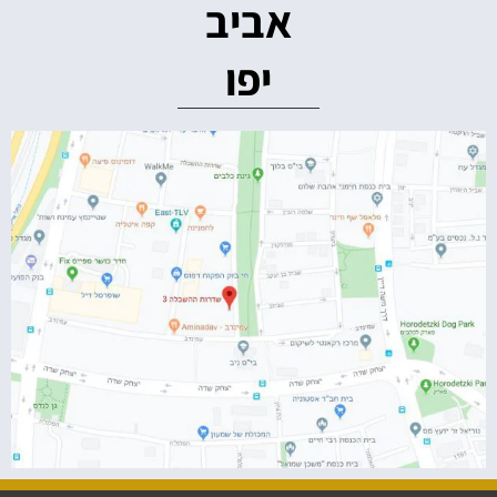
אביב
יפו‭