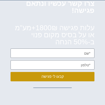
צרו קשר עכשיו ונתאם
פגישה!
עלות פגישה 1800₪+מע"מ
או על בסיס מקום פנוי
ב-50% הנחה
קבעו לי פגישה