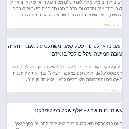
ים תוהים מתי מתחילים לשלם מס הכנסה, וקיימת אי בהירות
בי הסכומים והמדרגות. נסביר מהו סף המס בישראל לגברים
נשים, וכיצד שיטת המדרגות משפיעה על גובה התשלום.
א עוד >>>
אם כדאי לפתוח עסק שאני משתלט על מעברי חצייה
גובה חמישה שקלים לכל בן אדם
יון עסקי מקורי תמיד יכול להוביל להצלחה, אך מה לגבי מיזם
בוסס על גביית תשלום במעברי חצייה? נבחן את ההיתכנות,
תגרים והפתרונות היצירתיים לרעיון יוצא הדופן הזה.
א עוד >>>
תי רווח של 82 אלף שקל בפולימרקט
ם פולימרקט היא פלטפורמה לגיטימית להרוויח כסף? ואיך