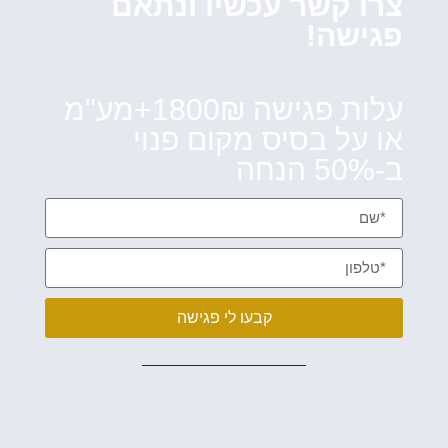
צרו קשר עכשיו ונתאם
פגישה!
עלות פגישה 1800₪+מע"מ
או על בסיס מקום פנוי
ב-50% הנחה
קבעו לי פגישה