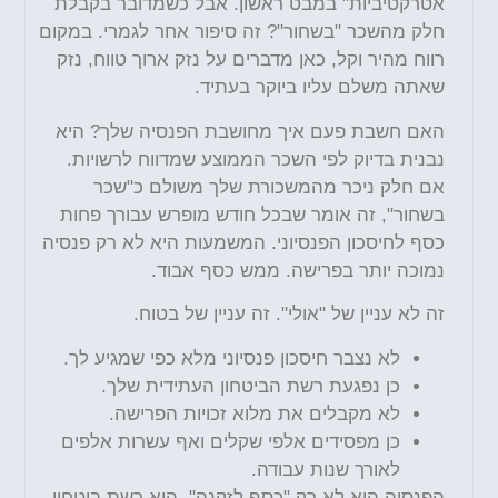
אטרקטיביות" במבט ראשון. אבל כשמדובר בקבלת
חלק מהשכר "בשחור"? זה סיפור אחר לגמרי. במקום
רווח מהיר וקל, כאן מדברים על נזק ארוך טווח, נזק
שאתה משלם עליו ביוקר בעתיד.
האם חשבת פעם איך מחושבת הפנסיה שלך? היא
נבנית בדיוק לפי השכר הממוצע שמדווח לרשויות.
אם חלק ניכר מהמשכורת שלך משולם כ"שכר
בשחור", זה אומר שבכל חודש מופרש עבורך פחות
כסף לחיסכון הפנסיוני. המשמעות היא לא רק פנסיה
נמוכה יותר בפרישה. ממש כסף אבוד.
זה לא עניין של "אולי". זה עניין של בטוח.
לא נצבר חיסכון פנסיוני מלא כפי שמגיע לך.
כן נפגעת רשת הביטחון העתידית שלך.
לא מקבלים את מלוא זכויות הפרישה.
כן מפסידים אלפי שקלים ואף עשרות אלפים
לאורך שנות עבודה.
הפנסיה היא לא רק "כסף לזקנה". היא רשת ביטחון