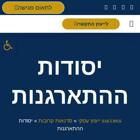
לתאום פגישה
לייעוץ התקשרו
פתח סרגל
יסודות
ההתארגנות
success ייעוץ עסקי
»
סדנאות קרובות
»
יסודות
ההתארגנות