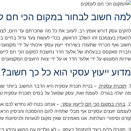
למה חשוב לבחור במקום הכי חם לי
להקים עסק דורש אומץ רב. לעזוב את כל מה שהכרתם עד היום, לצאת
להאמין בעצמכם זהו השלב הראשון, בכדי לעשות צעד גדול בחיים ב
חשוב ואף הכרחי שתעזרו בשירותי ייעוץ עסקי איכותי על ידי מקצוע
חברת סאקסס בבעלותו של אלעד הדר נחשבת למקום הכי חם לייעוץ עסקי
שירות המונגש על ידי אלעד הדר או על ידי צוות היועצים המקצוענים
מדוע ייעוץ עסקי הוא כל כך חשוב
1.
תוכנית עסקית.
– בניית תכנית עסקית היא הדבר החשוב ביותר שאת
מה יעלה בגורלו. לעומת זאת, עסק שפועל על בסיס תוכנית עסקית טו
2.
בחרו במקום הכי חם לייעוץ עסקי.
– אנחנו בטח לא נחדש לכם אם 
לעצמם יועצים עסקיים אף מבלי שתהיה להם ההסמכה והניסיון הראוי 
קודם וסיפורי הצלחות. אנו מאמינים שאין מקום לטעויות ולניסיונות
3.
תקבלו כלים כיצד להתנהל בעסק.
– לא נולדים עם החוש והידע כי