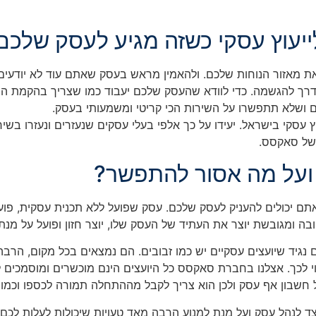
יעוץ עסקי כשזה מגיע לעסק שלכם
 מאזור הנוחות שלכם. ולהאמין מראש בעסק שאתם עוד לא יודעים אי
דרך להגשמה. כדי לוודא שהעסק שלכם יעבוד כמו שצריך בהקמת התש
נים ושלא תתפשרו על השירות הכי קריטי ומשמעותי בעסק.
 בישראל. יעידו על כך אלפי בעלי עסקים שנעזרים ונעזרו בשירותים
 של סאקסס.
? ועל מה אסור להתפשר?
ם יכולים להעניק לעסק שלכם. עסק שפועל ללא תכנית עסקית, פוע
בה ומגובשת יוצר את העתיד של העסק שלו, יוצר חזון ופועל על מנ
נגיד שיועצים עסקיים יש כמו זבובים. הם נמצאים בכל מקום, הר
לכך. אצלנו בחברת סאקסס כל היועצים הינם מוכשרים ומוסמכים לייע
 על חשבון אף עסק ולכן הוא צריך לקבל מההתחלה תמורה לכספו וכמוב
צד לנהל עסק ועל מנת למנוע הרבה מאד טעויות שיכולות לעלות לכם