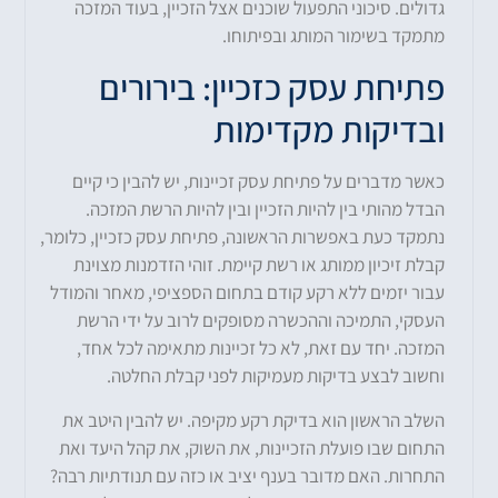
גדולים. סיכוני התפעול שוכנים אצל הזכיין, בעוד המזכה
מתמקד בשימור המותג ובפיתוחו.
פתיחת עסק כזכיין: בירורים
ובדיקות מקדימות
כאשר מדברים על פתיחת עסק זכיינות, יש להבין כי קיים
הבדל מהותי בין להיות הזכיין ובין להיות הרשת המזכה.
נתמקד כעת באפשרות הראשונה, פתיחת עסק כזכיין, כלומר,
קבלת זיכיון ממותג או רשת קיימת. זוהי הזדמנות מצוינת
עבור יזמים ללא רקע קודם בתחום הספציפי, מאחר והמודל
העסקי, התמיכה וההכשרה מסופקים לרוב על ידי הרשת
המזכה. יחד עם זאת, לא כל זכיינות מתאימה לכל אחד,
וחשוב לבצע בדיקות מעמיקות לפני קבלת החלטה.
השלב הראשון הוא בדיקת רקע מקיפה. יש להבין היטב את
התחום שבו פועלת הזכיינות, את השוק, את קהל היעד ואת
התחרות. האם מדובר בענף יציב או כזה עם תנודתיות רבה?