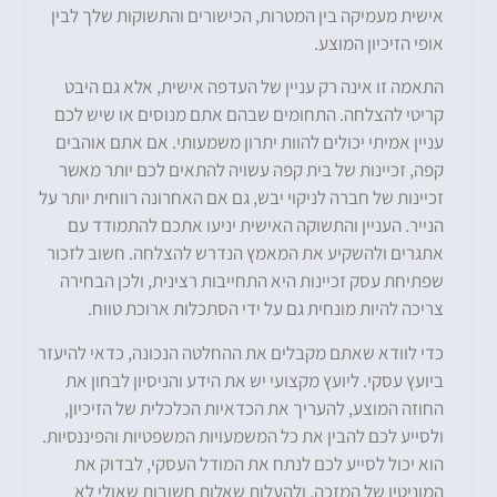
אישית מעמיקה בין המטרות, הכישורים והתשוקות שלך לבין
אופי הזיכיון המוצע.
התאמה זו אינה רק עניין של העדפה אישית, אלא גם היבט
קריטי להצלחה. התחומים שבהם אתם מנוסים או שיש לכם
עניין אמיתי יכולים להוות יתרון משמעותי. אם אתם אוהבים
קפה, זכיינות של בית קפה עשויה להתאים לכם יותר מאשר
זכיינות של חברה לניקוי יבש, גם אם האחרונה רווחית יותר על
הנייר. העניין והתשוקה האישית יניעו אתכם להתמודד עם
אתגרים ולהשקיע את המאמץ הנדרש להצלחה. חשוב לזכור
שפתיחת עסק זכיינות היא התחייבות רצינית, ולכן הבחירה
צריכה להיות מונחית גם על ידי הסתכלות ארוכת טווח.
כדי לוודא שאתם מקבלים את ההחלטה הנכונה, כדאי להיעזר
ביועץ עסקי. ליועץ מקצועי יש את הידע והניסיון לבחון את
החוזה המוצע, להעריך את הכדאיות הכלכלית של הזיכיון,
ולסייע לכם להבין את כל המשמעויות המשפטיות והפיננסיות.
הוא יכול לסייע לכם לנתח את המודל העסקי, לבדוק את
המוניטין של המזכה, ולהעלות שאלות חשובות שאולי לא