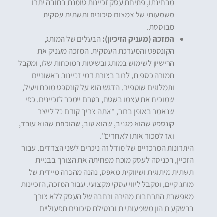
מבחינתו, פתיחת עסק זכיינות טומנת בחובה יתרון
משמעותי של צמצום סיכונים ותשתית עסקית
מבוססת.
המזכה (מעניק הזיכיון):
הבעלים של המותג,
הקונספט והמערכת העסקית. המזכה מעניק את
הרישיון לשימוש במותג ובשיטות המוכחות שלו, ומקבל
תמורה כספית, לרוב בצורת דמי זכיינות ראשוניים
ותמלוגים שוטפים. הדגש הוא על קונספט מוכח ויעיל,
שמוכיח את עצמו בשטח, בטרם יימכר לזכיינים. כפי
שנאמר באופן ברור, "אתה צריך קודם כל לייצר
קונספט שהוא מגניב, שהוא טוב, שהוכחת שהוא עובד,
ואז למכור אותו לאחרים".
היתרונות המרכזיים של מודל זה ניכרים לשני הצדדים. עבור
הזכיין, הכניסה לעסק מוכח מפחיתה את הצורך בבניית
תשתית מיתוגית ושיווקית מאפס, נהנה מהכרה מיידית של
מותג קיים, ומקבל ליווי עסקי מקצועי. עבור המזכה, הזכיינות
מאפשרת התרחבות מהירה ורחבה של העסק ללא צורך
בהשקעות הון משמעותיות ובנטילת סיכונים תפעוליים