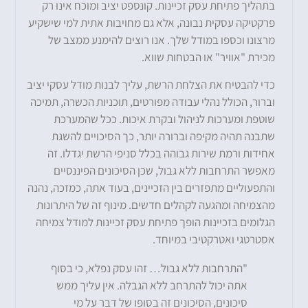
בתהליך פתיחת עסק זכיינות. קונספט יציב ומוכח אינו רק
פרקטיקה עסקית נבונה, אלא גם מחויבות אתית למי שישקיע
מרצונו וכספו במודל שלך. אנו רוצים להימנע ממצב של
מכירת "אוויר" או הבטחות שווא.
כדי להבטיח את הצלחת הרשת, עליך לבנות מודל עסקי יציב
וברור, הכולל נהלי עבודה מפורטים, תוכניות הכשרה, תמיכה
שוטפת ומערכות לניהול ובקרת איכות. ככל שהמערכת
שתבנה תהיה מקיפה וברורה יותר, כך הסיכויים להשגת
אחידות ורמת שירות גבוהה בכלל סניפי הרשת יגדלו. זה
מאפשר התרחבות ללא גבול, שכן הסיכונים הפיננסיים
והתפעוליים מתפזרים בין הזכיינים, בעוד אתה, כמזכה, נהנה
מהצמיחה ומהגעה לקהלים חדשים. מינוף זה של היתרונות
הגלומים בזכיינות הופך פתיחת עסק זכיינות למודל צמיחה
אסטרטגי ואטרקטיבי במיוחד.
"התרחבות ללא גבול… זהו עסק נפלא, כי בסוף
אתה יכול להתרחב ללא הגבלה. אין עליך ממש
סיכונים, הסיכונים זה בסופו של דבר על מי