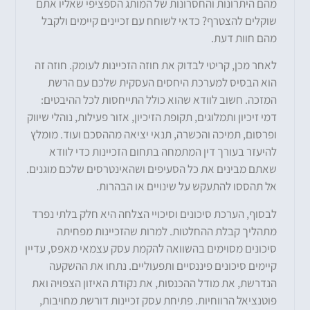
מהם היתרונות והחסרונות של המותג הספציפי שאליו אתם
שוקלים להצטרף? כדאי לשוחח עם זכיינים קיימים ולקבל
מהם חוות דעת.
לאחר מכן, קריטי לבדוק את חוזה הזכיינות לעומק. חוזה זה
הוא הבסיס למערכת היחסים העסקית שלכם עם הרשת
המזכה. חשוב לוודא שהוא כולל התייחסות לכל ההיבטים:
דמי זיכיון ותמלוגים, תקופת הזיכיון, אזור פעילות, נוהלי שיווק
ופרסום, תמיכה והכשרה, תנאי יציאה מההסכם ועוד. מומלץ
להיעזר בעורך דין המתמחה בתחום הזכיינות כדי לוודא
שאתם מבינים את כל הסעיפים ושהאינטרסים שלכם מוגנים.
אל תהססו להתעקש על שינויים או הבהרות.
לבסוף, הערכת סיכונים וסיכויי הצלחה היא חלק בלתי נפרד
מתהליך קבלת ההחלטות. למרות שהזכיינות מפחיתה
סיכונים מסוימים בהשוואה להקמת עסק עצמאי מאפס, עדיין
קיימים סיכונים פיננסיים ותפעוליים. נתחו את ההשקעה
הנדרשת, את מודל ההכנסות, את נקודת האיזון הצפויה ואת
פוטנציאל הרווחיות. פתיחת עסק זכיינות דורשת מחויבות,