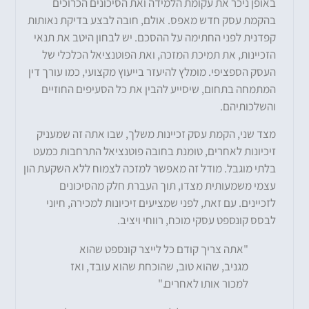
באופן ניכר את עקומת הלמידה ואת הסיכונים הכרוכים
בהקמת עסק חדש מאפס. אולם, חובה לבצע בדיקת נאותות
קפדנית לפני החתימה על ההסכם. יש לבחון היטב את תנאי
הזכיינות, את תמיכת המזכה, ואת הפוטנציאל הכלכלי של
העסק הספציפי. מומלץ להיעזר בייעוץ מקצועי, כמו עורך דין
המתמחה בתחום, שיסייע להבין את כל הסעיפים החוזיים
והשלכותיהם.
מצד שני, הקמת עסק זכיינות משלך, שבו אתה זה שמעניק
זיכיונות לאחרים, טומנת בחובה פוטנציאל התרחבות כמעט
בלתי מוגבל. מודל זה מאפשר למזכה לצמוח ללא השקעת הון
עצמי משמעותית מצדו, תוך העברת חלק מהסיכונים
לזכיינים. עם זאת, לפני שמציעים זיכיונות למכירה, חיוני
לבסס קונספט עסקי מוכח, רווחי ויציב.
"אתה צריך קודם כל לייצר קונספט שהוא
מגניב, שהוא טוב, שהוכחת שהוא עובד, ואז
למכור אותו לאחרים."