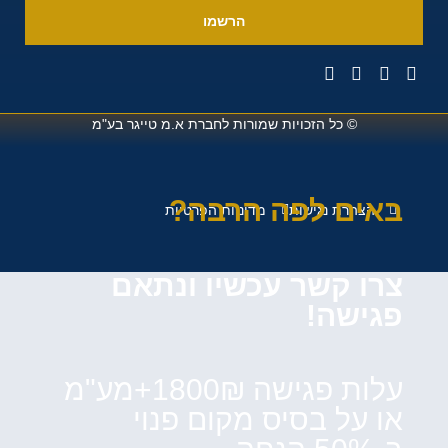
הרשמו
© כל הזכויות שמורות לחברת
א.מ טייגר בע"מ
באים לפה הרבה?
הצהרת נגישות
מדיניות הפרטיות
צרו קשר עכשיו ונתאם
פגישה!
עלות פגישה 1800₪+מע"מ
או על בסיס מקום פנוי