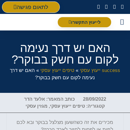
לתאום פגישה
לייעוץ התקשרו
פת
האם יש דרך נעימה
לקום עם חשק בבוקר?
success ייעוץ עסקי
»
טיפים ייעוץ עסקי
»
האם יש דרך
נעימה לקום עם חשק בבוקר?
28/09/2022
כותב המאמר:
אלעד הדר
קטגוריה:
טיפים ייעוץ עסקי
,
מגזין עסקי
מכירים את זה כשהשעון מצלצל בבוקר ובא לכם
למות או לפחות לחזור לאבד הכרה?