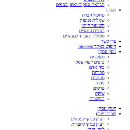
הבראת עסקים ואיזון כספים
אודות
פרופיל חברה
שאלות נפוצות
השיעור היומי
יועצים עסקיים
מכללת האברד למנהלים
צרו קשר
חיפוש באתר Success
מגזין עסקי
מאמרים
טיפים ייעוץ עסקי
כוח אדם
מכירות
מנהיגות
ניהול
פרסום
שיווק
תקשורת
ייעוץ עסקי
שרותי ייעוץ
ייעוץ עסקי לעסקים
ייעוץ עסקי לחברות
ליווי עסקי