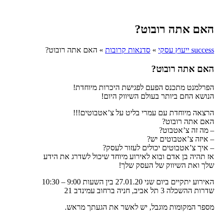
האם אתה רובוט?
success ייעוץ עסקי
»
סדנאות קרובות
»
האם אתה רובוט?
האם אתה רובוט?
הפרלמנט מתכנס הפעם לפגישת היכרות מיוחדת!
הנושא החם ביותר בעולם השיווק היום!
הרצאה מיוחדת עם עמרי בליט על צ’אטבוטים!!!
האם אתה רובוט?
– מה זה צ’אטבוט?
– איזה צ’אטבוטים יש?
– איך צ’אטבוטים יכולים לעזור לעסק?
אז תהיה בן אדם ובוא לאירוע מיוחד שיכול לשדרג את הידע
שלך ואת השיווק של העסק שלך!
האירוע יתקיים ביום שני 27.01.20 בין השעות 9:00 – 10:30
שדרות ההשכלה 3 תל אביב, חניה ברחוב עמינדב 21
מספר המקומות מוגבל, יש לאשר את הגעתך מראש.