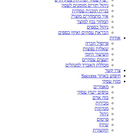
ניהול תזרים מזומנים לעסק
בניית תוכנית עסקית
איך מתמחרים מוצר?
תמחור נכון למוצר
ניהול כספים
הבראת עסקים ואיזון כספים
אודות
פרופיל חברה
שאלות נפוצות
השיעור היומי
יועצים עסקיים
מכללת האברד למנהלים
צרו קשר
חיפוש באתר Success
מגזין עסקי
מאמרים
טיפים ייעוץ עסקי
כוח אדם
מכירות
מנהיגות
ניהול
פרסום
שיווק
תקשורת