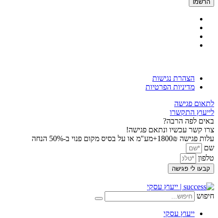
הרשמו
© כל הזכויות שמורות לחברת
א.מ טייגר בע"מ
הצהרת נגישות
מדיניות הפרטיות
לתאום פגישה
לייעוץ התקשרו
באים לפה הרבה?
צרו קשר עכשיו ונתאם פגישה!
עלות פגישה 1800₪+מע"מ או על בסיס מקום פנוי ב-50% הנחה
שם
טלפון
קבעו לי פגישה
חיפוש
ייעוץ עסקי