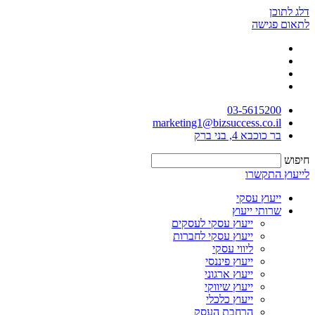
דלג לתוכן
לתאום פגישה
03-5615200
marketing1@bizsuccess.co.il
בר כוכבא 4, בני ברק
חיפוש
לייעוץ התקשרו
ייעוץ עסקי
שרותי ייעוץ
ייעוץ עסקי לעסקים
ייעוץ עסקי לחברות
ליווי עסקי
ייעוץ פיננסי
ייעוץ ארגוני
ייעוץ שיווקי
ייעוץ כלכלי
הרחבת העסק​