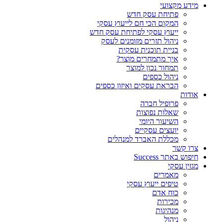
מידע מקצועי
פתיחת עסק חדש
המקום הכי חם לייעוץ עסקי
ייעוץ עסקי לפתיחת עסק חדש
ניהול תזרים מזומנים לעסק
בניית תוכנית עסקית
איך מתמחרים מוצר?
תמחור נכון למוצר
ניהול כספים
הבראת עסקים ואיזון כספים
אודות
פרופיל חברה
שאלות נפוצות
השיעור היומי
יועצים עסקיים
מכללת האברד למנהלים
צרו קשר
חיפוש באתר Success
מגזין עסקי
מאמרים
טיפים ייעוץ עסקי
כוח אדם
מכירות
מנהיגות
ניהול