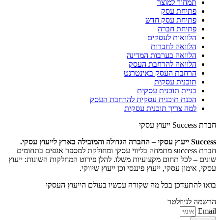
תמחור למוצר
פתיחת עסק
פתיחת עסק חדש
פתיחת חברה
הלוואות לעסקים​
הלוואה לחברות
הלוואה בערבות המדינה
הלוואה להרחבת העסק
הרחבת העסק באינטרנט
תוכנית עסקית
בניית תוכנית עסקית
הכנת תוכנית עסקית להרחבת העסק
למה צריך תוכנית עסקית
חברת Success ייעוץ עסקי
Success ייעוץ עסקי – החברה הגדולה והמובילה בארץ לייעוץ עסקי.
חברת success מתמחה בליווי עסקי ומחולקת למספר אגפים בתחומים
שונים – לכל תחום מקצועיות משלו. להלן פירוט המחלקות השונות:
ייעוץ
עסקי, אימון עסקי, ייעוץ פיננסי וכן ייעוץ שיווקי.
בואו להתעדכן בכל מה שקורה עכשיו בעולם הייעוץ העסקי
הרשמה לניוזלטר
Email