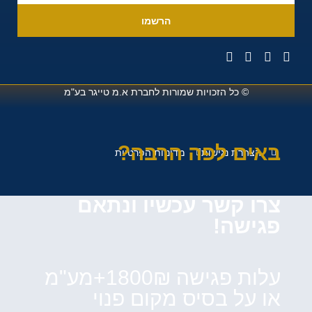
הרשמו
© כל הזכויות שמורות לחברת
א.מ טייגר בע"מ
באים לפה הרבה?
הצהרת נגישות
מדיניות הפרטיות
צרו קשר עכשיו ונתאם
פגישה!
עלות פגישה 1800₪+מע"מ
או על בסיס מקום פנוי